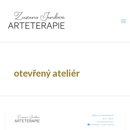
Přeskočit
na
obsah
otevřený ateliér