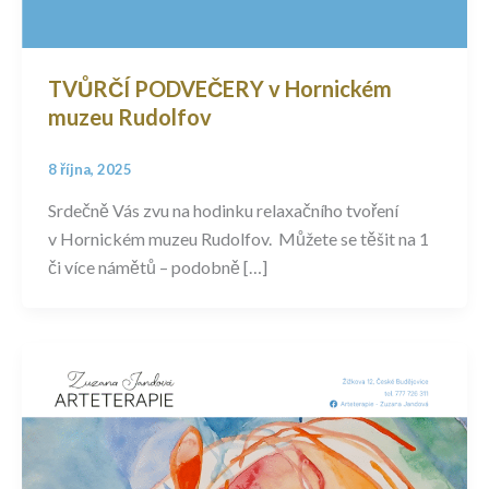
TVŮRČÍ PODVEČERY v Hornickém
muzeu Rudolfov
8 října, 2025
Srdečně Vás zvu na hodinku relaxačního tvoření
v Hornickém muzeu Rudolfov. Můžete se těšit na 1
či více námětů – podobně […]