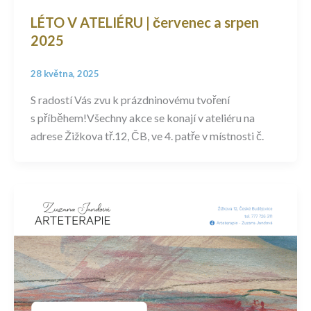
LÉTO V ATELIÉRU | červenec a srpen
2025
28 května, 2025
S radostí Vás zvu k prázdninovému tvoření
s příběhem!Všechny akce se konají v ateliéru na
adrese Žižkova tř.12, ČB, ve 4. patře v místnosti č.